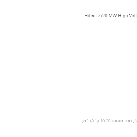
Hitec D-645MW High Volt
סרוו לטיסנים, סרוו סוג דיגיטלי, סרווס ראשי, סרוו מהירות 0.10 עד 0.20, סרוו גודל סטנדרד, סרוו גיר מטאלי, סרוו מומנט 10-20 ק"ג/ס"מ,