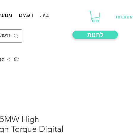
בית
דגמים
מנועים
תחברות
לחנות
ge
>
45MW High
gh Torque Digital