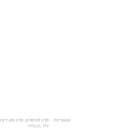
ormal
 4.8V to 7.4V
28 ~ 0.20 ~ 0.17
. / in. 115 ~ 158 ~ 180
0 mA
 (No Load) 500 mA
40.6 x 19.8 x 37.8mm
קטגוריות:
HiTech, HV