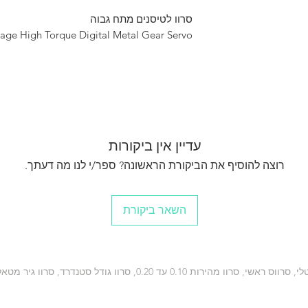
Direction Standard / N
סרוו לטיסנים מתח גבוה
Operating Voltage Range
Speed (Second @ 60°) 0.
age High Torque Digital Metal Gear Servo
Maximum Torque Range oz
Current Draw at Idle 3
Current Draw Operating
Dimensions (L x W x H) 
Weight 57g (2.11oz)
Lead Length N/A
עדיין אין ביקורות
רוצה להוסיף את הביקורת הראשונה? ספר/י לנו מה דעתך.
השאר ביקורת