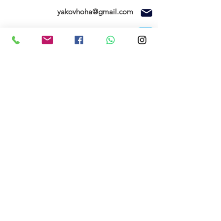
yakovhoha@gmail.com
ניווט בוויז
ספק משרד הביטחון ומוסד טכניון
חנות
SEAGULL MODELS
FMS
בית
צרו קשר
תקנון האתר
החשבון שלי
הזמנות שלי
אודותינו
רשימת המשאלות
הרשם עכשיו