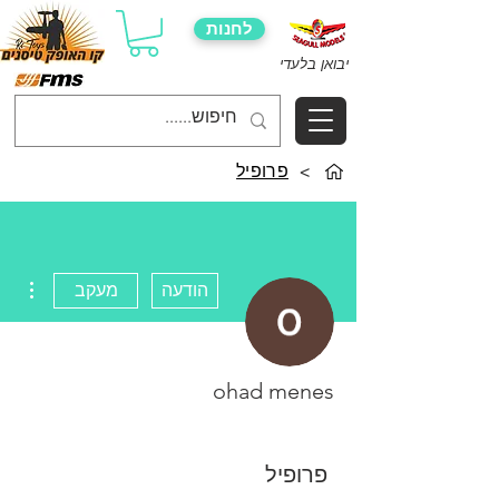
לחנות
יבואן בלעדי
>
פרופיל
ions
הודעה
מעקב
ohad menes
פרופיל