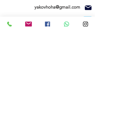
yakovhoha@gmail.com
ניווט בוויז
ספק משרד הביטחון ומוסד טכניון
חנות
SEAGULL MODELS
FMS
בית
צרו קשר
תקנון האתר
החשבון שלי
הזמנות שלי
אודותינו
רשימת המשאלות
הרשם עכשיו