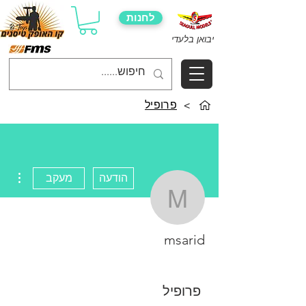
לחנות
יבואן בלעדי
>
פרופיל
ions
הודעה
מעקב
msarid
msarid
פרופיל