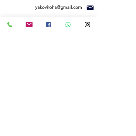
yakovhoha@gmail.com
ניווט בוויז
ספק משרד הביטחון ומוסד טכניון
חנות
SEAGULL MODELS
FMS
בית
צרו קשר
תקנון האתר
החשבון שלי
הזמנות שלי
אודותינו
רשימת המשאלות
הרשם עכשיו