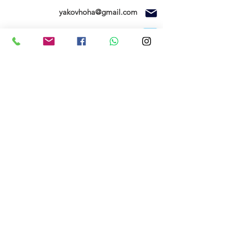
yakovhoha@gmail.com
ניווט בוויז
ספק משרד הביטחון ומוסד טכניון
חנות
SEAGULL MODELS
FMS
בית
צרו קשר
תקנון האתר
החשבון שלי
הזמנות שלי
אודותינו
רשימת המשאלות
הרשם עכשיו