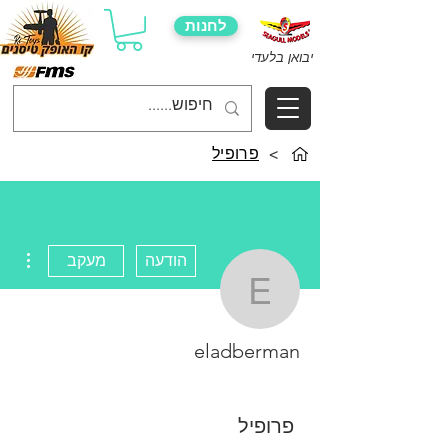
לחנות
יבואן בלעדי
>
פרופיל
ions
הודעה
מעקב
eladberman
eladberman
פרופיל