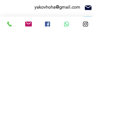
yakovhoha@gmail.com
ניווט בוויז
ספק משרד הביטחון ומוסד טכניון
חנות
SEAGULL MODELS
FMS
בית
צרו קשר
תקנון האתר
החשבון שלי
הזמנות שלי
אודותינו
רשימת המשאלות
הרשם עכשיו