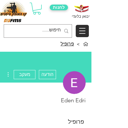
לחנות
יבואן בלעדי
>
פרופיל
ions
הודעה
מעקב
Eden Edri
פרופיל