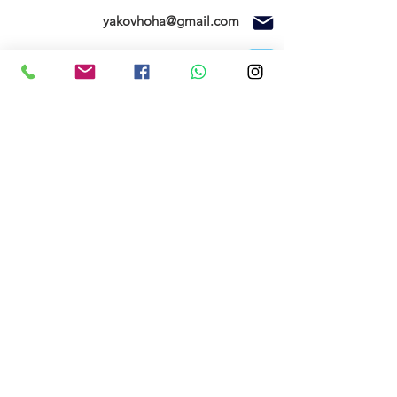
yakovhoha@gmail.com
ניווט בוויז
ספק משרד הביטחון ומוסד טכניון
חנות
SEAGULL MODELS
FMS
בית
צרו קשר
תקנון האתר
החשבון שלי
הזמנות שלי
אודותינו
רשימת המשאלות
הרשם עכשיו