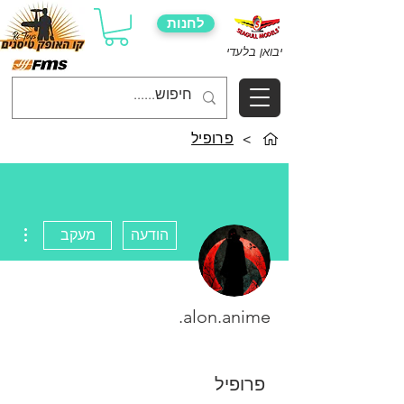
לחנות
יבואן בלעדי
>
פרופיל
ions
הודעה
מעקב
alon.anime.
פרופיל