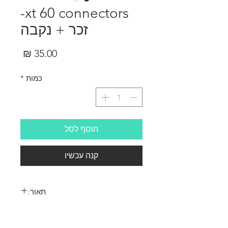
xt 60 connectors-
זכר + נקבה
מחיר
כמות
*
הוסף לסל
קנה עכשיו
תאור:
זוג קונקטור חדש כולל כובע