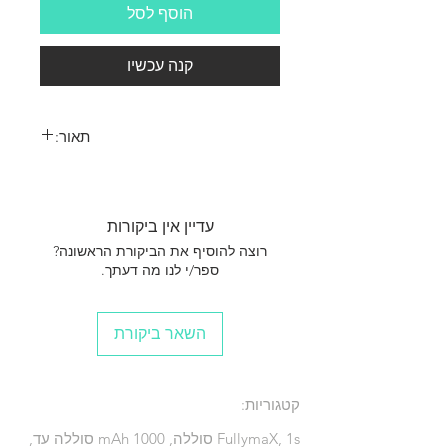
הוסף לסל
קנה עכשיו
תאור:
סוללה ליפו תא 1 3.7 וולט משקל 13 גרם מידות
39*20*9 מחבר JST
עדיין אין ביקורות
רוצה להוסיף את הביקורת הראשונה?
ספר/י לנו מה דעתך.
השאר ביקורת
קטגוריות:
FullymaX, 1s סוללה, mAh 1000 סוללה עד,