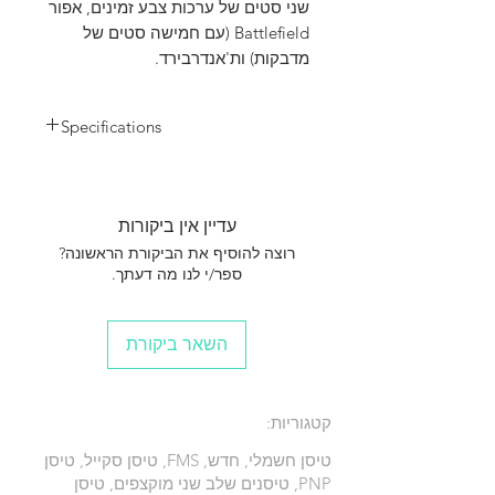
שני ​​סטים של ערכות צבע זמינים, אפור
Battlefield (עם חמישה סטים של
מדבקות) ות'אנדרבירד.
Specifications
Wingspan: 712mm / 28 in
Length: 1090mm / 42.9 in
Flying weight: ~ 1070g
עדיין אין ביקורות
Wing area: 15.8 dm² / 244.7 sq.in
Wing loading: 68 g/dm² / 0.14oz/in²
רוצה להוסיף את הביקורת הראשונה?
CG: 75-85mm
ספר/י לנו מה דעתך.
Motor: 2840 KV3150
Impeller: 64mm Ducted Fan 12-blade
ESC: 40A with reverse thrust function
השאר ביקורת
Battery: 14.8V 2200mAh-2600mAh 25c
Servos: 9g X 6pcs
Approx. Flying Duration: 3 minutes
קטגוריות:
טיסן חשמלי, חדש, FMS, טיסן סקייל, טיסן
PNP, טיסנים שלב שני מוקצפים, טיסן