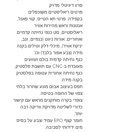
סרוו דיגיטלי מדויק.
פרטים ריאליסטיים משוכפלים
בקפידה: פרטי תא הטייס, קווי פאנל,
אנטנות וראש מהירות אוויר
ריאליסטיים, סט כנפי נחיתה קדמיים
ואחוריים, אורות ניווט (כנפיים, זנב,
יניקת אוויר), מיכלי דלק וטילים בקנה
מידה (צבע אפור בלבד) וכו'.
כנף נחיתה קדמית בולם זעזועים
מעובדת ב-CNC עם תושבת פלסטיק,
כנף נחיתה אחורית עטופה בפלסטיק
בקנה מידה.
תפס בעיצוב אבזם מונע שחרור בלתי
צפוי של החופה בטיסה.
צופרי בקרה מותקנים מראש עם קישור
כדורי לשליטה מדויקת וזריקה רבה
יותר.
חומר קצף EPO עמיד וצבע על בסיס
מים ידידותי לסביבה.