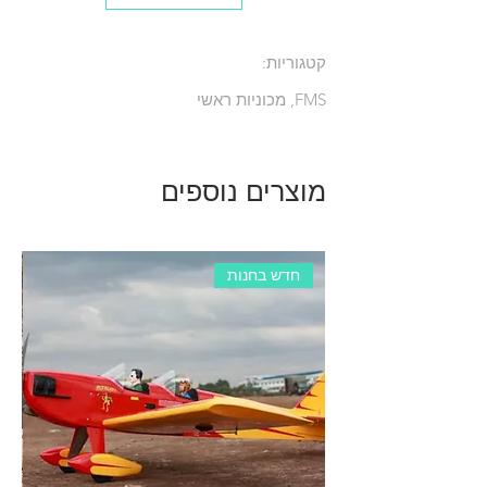
Approx. operating duration time 20mins
קטגוריות:
FMS, מכוניות ראשי
מוצרים נוספים
חדש בחנות