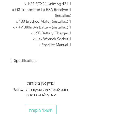
1 x 1:24 FCX24 Unimog 421
1 x G3 Transmitter1 x R3A Receiver
(installed)
1 x 130 Brushed Motor (installed)
1 x 7.4V 380mAh Battery (installed)
1 x USB Battery Charger
1 x Hex Wrench Socket
1 x Product Manual
Specifications
Length 249mm
Width 153mm
Height 160mm
עדיין אין ביקורות
Wheelbase 142mm
Tire F/R Φ 20mm
רוצה להוסיף את הביקורת הראשונה?
Approach Angle 49°
ספר/י לנו מה דעתך.
Departure Angle 69°
Ground Clearance 40mm
Motor 130 Brushed Motor
השאר ביקורת
Remote control distance 30m