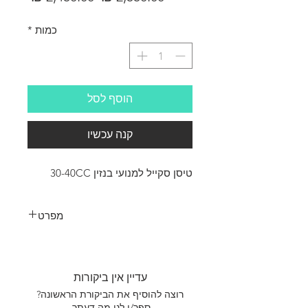
רגיל
מבצע
כמות
*
הוסף לסל
קנה עכשיו
טיסן סקייל למנועי בנזין 30-40CC
מפרט
Wing span ------------------------------98.4in
(250cm)
Wing area ----------------1576.4sq.in (101.7sq
עדיין אין ביקורות
dm)
Weight ----------------------13.2-15.4lbs (6.0-
רוצה להוסיף את הביקורת הראשונה?
7.0kg)
ספר/י לנו מה דעתך.