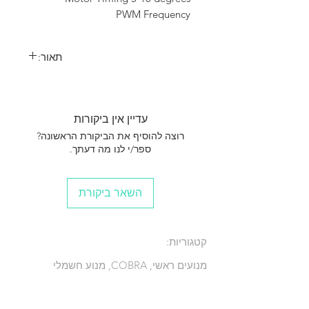
 PWM Frequency
תאור:
מנוע חשמלי מבית COBRA 230/350 W משקל
המנוע גרם 74 1550KV בקר מומלץ 33 אמפר ציר
מ"מ 3.2 מסובב פרופ 7X5E / 8X4E HV LV 8X6E /
עדיין אין ביקורות
10X6E לסוללות ליפו 2-3 תאים
רוצה להוסיף את הביקורת הראשונה?
ספר/י לנו מה דעתך.
השאר ביקורת
קטגוריות:
מנועים ראשי, COBRA, מנוע חשמלי