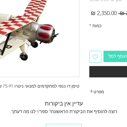
מחיר
מחיר
רגיל
מבצע
כמות
*
הוסף לסל
טיסן דו כנפי למתקדמים למנועי ניטרו 75-91 שני פעימות למנועי בנזין 20CC
מפרט
Wingspan
-------
עדיין אין ביקורות
Wing area------12
רוצה להוסיף את הביקורת הראשונה? ספר/י לנו מה דעתך.
Weight-------------
Fusel
age Length-