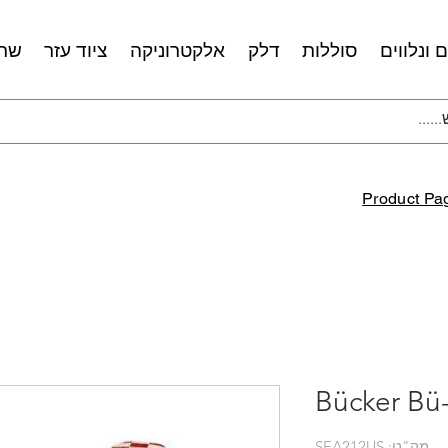
 ונלווים
סוללות
דלק
אלקטרוניקה
ציוד עזר
שרו
Product Pa
Bücker Bü
מק"ט: SEA212US