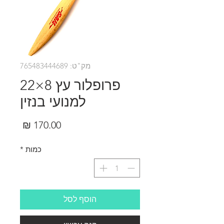
מק"ט: 765483444689
פרופלור עץ 8×22
למנועי בנזין
מחיר
כמות
*
הוסף לסל